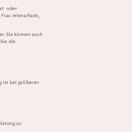
at- oder
 Frau Jelena Rado,
ler. Sie können auch
Sie die
g ist bei größeren
eistung zu