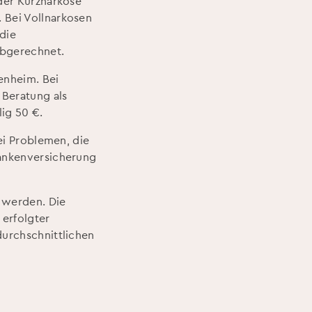
der Kurznarkose
 Bei Vollnarkosen
die
abgerechnet.
enheim. Bei
 Beratung als
lig 50 €.
ei Problemen, die
rankenversicherung
 werden. Die
 erfolgter
durchschnittlichen