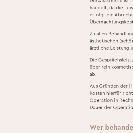
Die Anästhesie ist
handelt, da die Le
erfolgt die Abrech
Übernachtungskoste
Zu allen Behandlu
ästhetischen (schö
ärztliche Leistung 
Die Gesprächsleistu
über rein kosmetis
ab.
Aus Gründen der Ha
Kosten hierfür ric
Operation in Rechn
Dauer der Operatio
Wer behandel