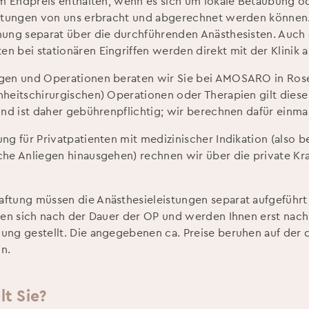
 im Endpreis enthalten, wenn es sich um lokale Betäubung o
istungen von uns erbracht und abgerechnet werden können.
nung separat über die durchführenden Anästhesisten. Auch 
n bei stationären Eingriffen werden direkt mit der Klinik 
ngen und Operationen beraten wir Sie bei AMOSARO in Ros
nheitschirurgischen) Operationen oder Therapien gilt diese
und ist daher gebührenpflichtig; wir berechnen dafür einma
ng für Privatpatienten mit medizinischer Indikation (also b
che Anliegen hinausgehen) rechnen wir über die private K
ftung müssen die Anästhesieleistungen separat aufgeführt
hten sich nach der Dauer der OP und werden Ihnen erst nach
ung gestellt. Die angegebenen ca. Preise beruhen auf der 
n.
t Sie?