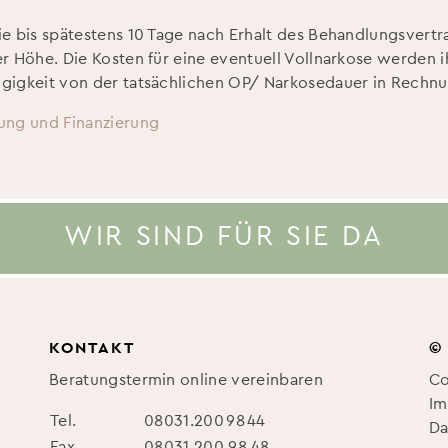
ie bis spätestens 10 Tage nach Erhalt des Behandlungsvertr
er Höhe. Die Kosten für eine eventuell Vollnarkose werden i
gigkeit von der tatsächlichen OP/ Narkosedauer in Rechnun
ung und Finanzierung
WIR SIND FÜR SIE DA
KONTAKT
©
Beratungstermin online vereinbaren
Co
Im
Tel.
08031.200 98 44
Da
Fax
08031.200 98 48