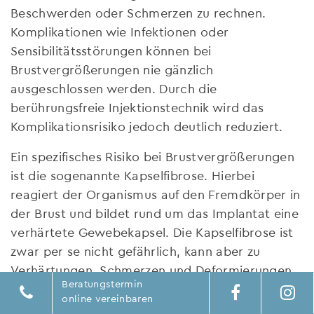
Beschwerden oder Schmerzen zu rechnen.
Komplikationen wie Infektionen oder
Sensibilitätsstörungen können bei
Brustvergrößerungen nie gänzlich
ausgeschlossen werden. Durch die
berührungsfreie Injektionstechnik wird das
Komplikationsrisiko jedoch deutlich reduziert.
Ein spezifisches Risiko bei Brustvergrößerungen
ist die sogenannte Kapselfibrose. Hierbei
reagiert der Organismus auf den Fremdkörper in
der Brust und bildet rund um das Implantat eine
verhärtete Gewebekapsel. Die Kapselfibrose ist
zwar per se nicht gefährlich, kann aber zu
Verhärtungen, Schmerzen und Deformierungen
Beratungstermin
führen. Je nach Ausprägung der Kapselfibrose
online vereinbaren
muss das Implantat gegebenenfalls entfernt